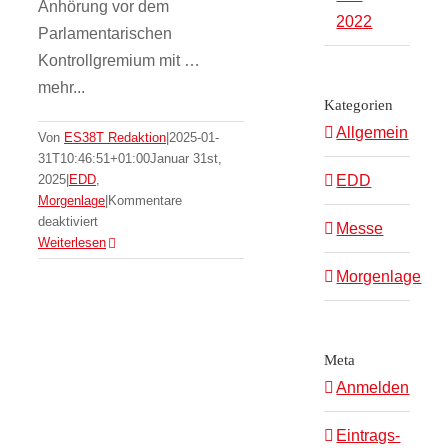
Anhörung vor dem
2022
Parlamentarischen
Kontrollgremium mit …
mehr...
Kategorien
Allgemein
Von
ES38T Redaktion
|
2025-01-
31T10:46:51+01:00
Januar 31st,
2025
|
EDD
,
EDD
Tracked fire support
Morgenlage
|
Kommentare
für
deaktiviert
Messe
vehicles: A return to
Russlands
Weiterlesen
langer
‘light tanks’?
Morgenlage
Arm
EDD
in
den
Westen
Meta
–
Anmelden
Spionage
und
Sabotage
Eintrags-