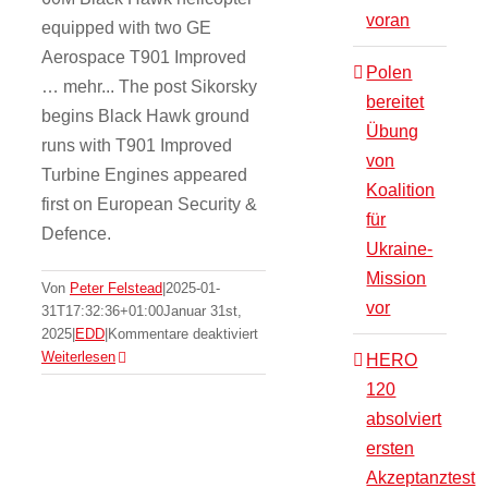
voran
equipped with two GE
Aerospace T901 Improved
Polen
… mehr... The post Sikorsky
bereitet
begins Black Hawk ground
Übung
runs with T901 Improved
von
Turbine Engines appeared
Koalition
first on European Security &
für
Defence.
Ukraine-
Mission
Serco agrees to
Von
Peter Felstead
|
2025-01-
vor
31T17:32:36+01:00
Januar 31st,
acquire Northrop
für
2025
|
EDD
|
Kommentare deaktiviert
Sikorsky
Weiterlesen
HERO
Grumman’s MT&S
begins
120
Black
business
absolviert
Hawk
EDD
ground
ersten
runs
Akzeptanztest