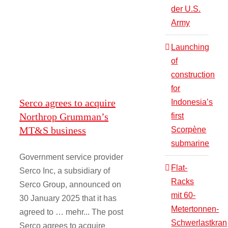
with
der U.S.
T901
Army
Improved
Turbine
Engines
Launching
of
construction
for
Serco agrees to acquire
Indonesia’s
Northrop Grumman’s
first
MT&S business
Scorpène
submarine
Government service provider
Flat-
Serco Inc, a subsidiary of
Racks
Serco Group, announced on
mit 60-
30 January 2025 that it has
Metertonnen-
agreed to … mehr... The post
Schwerlastkran
Serco agrees to acquire