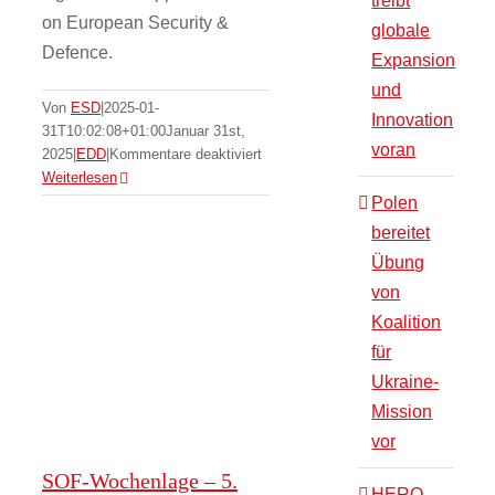
treibt
on European Security &
globale
Defence.
Expansion
und
Von
ESD
|
2025-01-
Innovation
31T10:02:08+01:00
Januar 31st,
voran
für
2025
|
EDD
|
Kommentare deaktiviert
SOF-Wochenlage –
Tracked
Weiterlesen
fire
Polen
5. KW
support
bereitet
vehicles:
EDD
Morgenlage
Übung
A
von
return
to
Koalition
‘light
für
tanks’?
Ukraine-
Mission
vor
SOF-Wochenlage – 5.
HERO