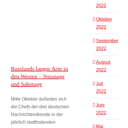
Bestehen
2022
EDD
Morgenlage
in
einer
Oktober
Ära
2022
der
komplexen
September
und
simultanen
2022
Herausforderungen
August
Russlands langer Arm in
2022
den Westen – Spionage
und Sabotage
Juli
2022
Mitte Oktober äußerten sich
Juni
die Chefs der drei deutschen
2022
Nachrichtendienste in der
jährlich stattfindenden
Mai