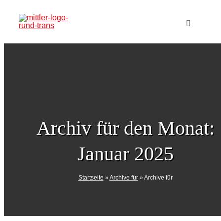
Zum
Inhalt
Toggle
Navigatio
springen
Home
Verlag
Produkte
Archiv für den Monat:
Januar 2025
Veranstal
Sikorsky begins
Startseite
»
Archive für
»
Archive für
Mediadat
Black Hawk ground
runs with T901
Abo
Improved Turbine