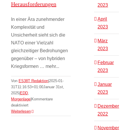
Herausforderungen
2023
April
In einer Ära zunehmender
2023
Komplexität und
Unsicherheit sieht sich die
März
NATO einer Vielzahl
2023
gleichzeitiger Bedrohungen
gegenüber – von hybriden
Februar
Kriegsformen … mehr...
2023
Von
ES38T Redaktion
|
2025-01-
Januar
31T11:16:53+01:00
Januar 31st,
2023
2025
|
EDD
,
Russlands langer
Morgenlage
|
Kommentare
für
deaktiviert
Arm in den Westen
Dezember
Quo
Weiterlesen
2022
– Spionage und
vadis
NATO?
Sabotage
November
–