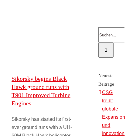
Engines
Kontakt
EDD
Suche
Onlinesh
nach:
Neueste
Sikorsky begins Black
Beiträge
Hawk ground runs with
CSG
T901 Improved Turbine
treibt
Engines
globale
Expansion
Sikorsky has started its first-
und
ever ground runs with a UH-
Innovation
60M Black Hawk helicopter