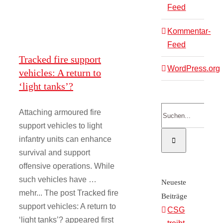
Feed
Kommentar-
Feed
Tracked fire support
WordPress.org
vehicles: A return to
‘light tanks’?
Suche
Attaching armoured fire
nach:
support vehicles to light
infantry units can enhance
survival and support
offensive operations. While
such vehicles have …
Neueste
mehr... The post Tracked fire
Beiträge
support vehicles: A return to
CSG
‘light tanks’? appeared first