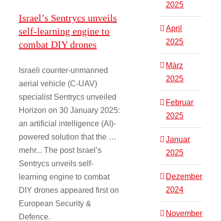
2025
Israel’s Sentrycs unveils
April
self-learning engine to
2025
combat DIY drones
März
Israeli counter-unmanned
2025
aerial vehicle (C-UAV)
specialist Sentrycs unveiled
Februar
Horizon on 30 January 2025:
2025
an artificial intelligence (AI)-
powered solution that the …
Januar
mehr... The post Israel’s
2025
Sentrycs unveils self-
Dezember
learning engine to combat
2024
DIY drones appeared first on
European Security &
November
Defence.