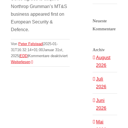
Northrop Grumman’s MT&S
business appeared first on
Neueste
European Security &
Kommentare
Defence.
US test team
Von
Peter Felstead
|
2025-01-
conducts first dual,
Archiv
31T16:32:14+01:00
Januar 31st,
für
2025
|
EDD
|
Kommentare deaktiviert
August
external GBU-54
Serco
Weiterlesen
2026
agrees
release from an F-
to
Juli
acquire
35
Northrop
2026
EDD
Grumman’s
MT&S
Juni
business
2026
Mai