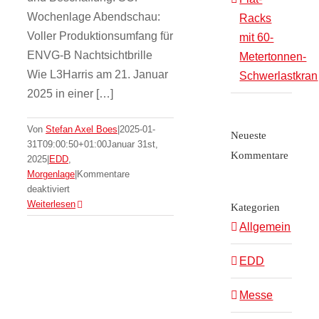
Wochenlage Abendschau:
Racks
Voller Produktionsumfang für
mit 60-
ENVG-B Nachtsichtbrille
Metertonnen-
Wie L3Harris am 21. Januar
Schwerlastkran
2025 in einer […]
Von
Stefan Axel Boes
|
2025-01-
Neueste
31T09:00:50+01:00
Januar 31st,
Kommentare
2025
|
EDD
,
Morgenlage
|
Kommentare
Neues
für
deaktiviert
Rotpunktvisier
SOF-
Weiterlesen
Kategorien
Wochenlage
Allgemein
HTX-1 für Pistolen
–
5.
von Primary Arms
EDD
KW
EDD
Morgenlage
Messe