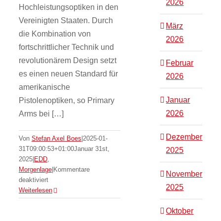
2026
Hochleistungsoptiken in den
Vereinigten Staaten. Durch
März
die Kombination von
2026
fortschrittlicher Technik und
revolutionärem Design setzt
Februar
es einen neuen Standard für
2026
amerikanische
Januar
Pistolenoptiken, so Primary
2026
Arms bei […]
Dezember
Von
Stefan Axel Boes
|
2025-01-
31T09:00:53+01:00
Januar 31st,
2025
2025
|
EDD
,
Morgenlage
|
Kommentare
November
für
deaktiviert
2025
Neues
Weiterlesen
Rotpunktvisier
HTX-
Oktober
1