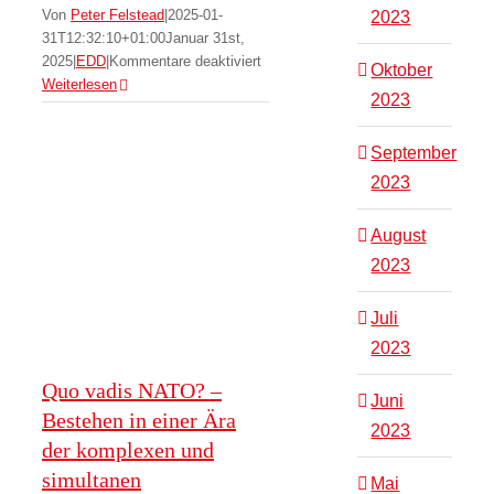
Von
Peter Felstead
|
2025-01-
2023
Quo vadis NATO? –
31T12:32:10+01:00
Januar 31st,
Bestehen in einer
für
2025
|
EDD
|
Kommentare deaktiviert
Oktober
Cohort
Weiterlesen
Ära der komplexen
2023
completes
acquisition
und simultanen
September
of
Australian
Herausforderungen
2023
satcom
EDD
Morgenlage
specialist
August
EM
2023
Solutions
Juli
2023
Quo vadis NATO? –
Juni
Bestehen in einer Ära
2023
der komplexen und
simultanen
Mai