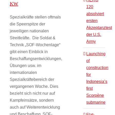
KW
120
absolviert
Spezialkräfte stellen oftmals
ersten
die Speerspitze der
Akzeptanztest
jeweiligen nationalen
der U.S.
Streitkräfte. Die Soldat &
Army
Technik „SOF-Wochenlage“
gibt einen Einblick in
Launching
Beschaffungsentwicklungen,
of
Übungen usw. im
construction
internationalen
for
Spezialkräftebereich der
Indonesia’s
vergangenen Woche. Dies
first
bezieht sich nicht nur auf
Scorpène
Kampfeinsätze, sondern
submarine
auch auf Weiterentwicklung
und Beschaffung. SOF-
Flat-