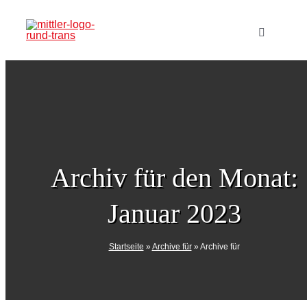
Zum
Inhalt
Toggle
Navigatio
springen
Home
Verlag
Produkte
Archiv für den Monat:
Januar 2023
Veranstal
Startseite
»
Archive für
»
Archive für
Mediadat
Abo