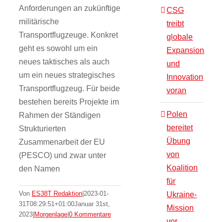
Anforderungen an zukünftige
CSG
militärische
treibt
Transportflugzeuge. Konkret
globale
geht es sowohl um ein
Expansion
neues taktisches als auch
und
um ein neues strategisches
Innovation
Transportflugzeug. Für beide
voran
bestehen bereits Projekte im
Polen
Rahmen der Ständigen
bereitet
Strukturierten
Übung
Zusammenarbeit der EU
von
(PESCO) und zwar unter
Koalition
den Namen
für
Von
ES38T Redaktion
|
2023-01-
Ukraine-
31T08:29:51+01:00
Januar 31st,
Mission
2023
|
Morgenlage
|
0 Kommentare
vor