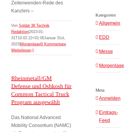
Zeitenwenden-Rede des
Kanzlers –
Kategorien
Allgemein
Von
Soldat 38 Technik
Redaktion
|
2023-01-
EDD
31T10:02:22+01:00
Januar 31st,
2023
|
Morgenlage
|
0 Kommentare
Weiterlesen
Messe
Morgenlage
Rheinmetall/GM
Defense und Oshkosh für
Meta
Common Tactical Truck
Anmelden
Program ausgewählt
Eintrags-
Das National Advanced
Feed
Mobility Consortium (NAMC)