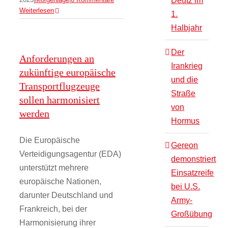
Deutz im
Weiterlesen
1.
Halbjahr
Der
Anforderungen an
Irankrieg
zukünftige europäische
und die
Transportflugzeuge
Straße
sollen harmonisiert
von
werden
Hormus
Die Europäische
Gereon
Verteidigungsagentur (EDA)
demonstriert
unterstützt mehrere
Einsatzreife
europäische Nationen,
bei U.S.
darunter Deutschland und
Army-
Frankreich, bei der
Großübung
Harmonisierung ihrer