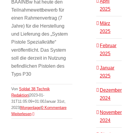
April
BAAINBw hat heute den
2025
Teilnahmewettbewerb für
einen Rahmenvertrag (7
März
Jahre) für die Herstellung
2025
und Lieferung des „System
Pistole Spezialkräfte“
Februar
veröffentlicht. Das System
2025
soll die derzeit in Nutzung
befindlichen Pistolen des
Januar
Typs P30
2025
Von
Soldat 38 Technik
Dezember
Redaktion
|
2023-01-
2024
31T11:05:09+01:00
Januar 31st,
2023
|
Morgenlage
|
0 Kommentare
November
Weiterlesen
2024