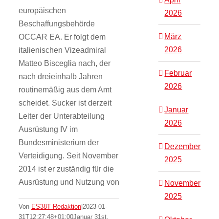
europäischen
2026
Beschaffungsbehörde
März
OCCAR EA. Er folgt dem
2026
italienischen Vizeadmiral
Matteo Bisceglia nach, der
Februar
nach dreieinhalb Jahren
2026
routinemäßig aus dem Amt
scheidet. Sucker ist derzeit
Januar
Leiter der Unterabteilung
2026
Ausrüstung IV im
Bundesministerium der
Dezember
Verteidigung. Seit November
2025
2014 ist er zuständig für die
Ausrüstung und Nutzung von
November
2025
Von
ES38T Redaktion
|
2023-01-
31T12:27:48+01:00
Januar 31st,