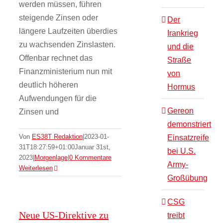
werden müssen, führen
steigende Zinsen oder
Der
längere Laufzeiten überdies
Irankrieg
zu wachsenden Zinslasten.
und die
Offenbar rechnet das
Straße
Finanzministerium nun mit
von
deutlich höheren
Hormus
Aufwendungen für die
Gereon
Zinsen und
demonstriert
Von
ES38T Redaktion
|
2023-01-
Einsatzreife
31T18:27:59+01:00
Januar 31st,
bei U.S.
2023
|
Morgenlage
|
0 Kommentare
Army-
Weiterlesen
Großübung
CSG
Neue US-Direktive zu
treibt