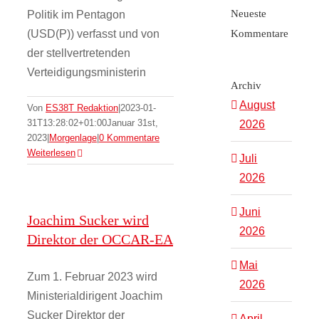
Neueste
Politik im Pentagon
(USD(P)) verfasst und von
Kommentare
der stellvertretenden
Verteidigungsministerin
Archiv
August
Von
ES38T Redaktion
|
2023-01-
31T13:28:02+01:00
Januar 31st,
2026
2023
|
Morgenlage
|
0 Kommentare
Weiterlesen
Juli
2026
Juni
Joachim Sucker wird
2026
Direktor der OCCAR-EA
Mai
Zum 1. Februar 2023 wird
2026
Ministerialdirigent Joachim
Sucker Direktor der
April