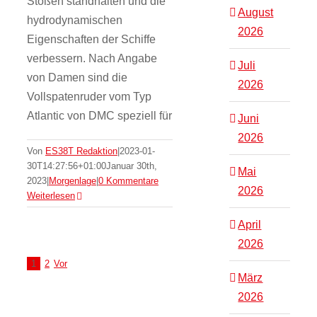
Stößen standhalten und die
August
hydrodynamischen
2026
Eigenschaften der Schiffe
verbessern. Nach Angabe
Juli
von Damen sind die
2026
Vollspatenruder vom Typ
Atlantic von DMC speziell für
Juni
2026
Von
ES38T Redaktion
|
2023-01-
30T14:27:56+01:00
Januar 30th,
Mai
2023
|
Morgenlage
|
0 Kommentare
2026
Weiterlesen
April
2026
1
2
Vor
März
2026