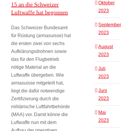
Oktober
15 an die Schweizer
2023
Luftwaffe hat begonnen
September
Das Schweizer Bundesamt
2023
für Rüstung (armasuisse) hat
die ersten zwei von sechs
August
Aufklärungsdrohnen sowie
2023
das für den Flugbetrieb
nötige Material an die
Juli
Luftwaffe übergeben. Wie
2023
armasuisse mitgeteilt hat,
Juni
liegt die dafür notwendige
2023
Zertifizierung durch die
militärische Luftfahrtbehörde
Mai
(MAA) vor. Damit könne die
2023
Luftwaffe nun mit dem
Aufbau der operativen