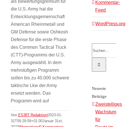
als Bewertungsgremium für
Kommentar-
die U.S. Army hat die
Feed
Entwicklungsgemeinschaft
WordPress.org
American Rheinmetall und
GM Defense sowie Oshkosh
Defense für die erste Phase
Suche
des Common Tactical Truck
nach:
(CTT)-Programms der U.S.
Army ausgewählt. In dem
mehrstufigen Programm
sollen bis zu 40.000 schwere
taktische Lkw der Army
Neueste
ersetzt werden. Das
Beiträge
Programm wird auf
Zweistelliges
Wachstum
Von
ES38T Redaktion
|
2023-01-
für
31T09:29:58+01:00
Januar 31st,
2023
|
Morgenlage
|
0 Kommentare