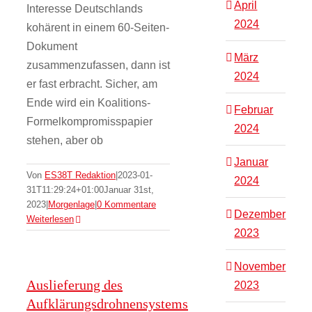
April
Interesse Deutschlands
2024
kohärent in einem 60-Seiten-
Dokument
März
zusammenzufassen, dann ist
2024
er fast erbracht. Sicher, am
Ende wird ein Koalitions-
Februar
Formelkompromisspapier
2024
stehen, aber ob
Januar
Von
ES38T Redaktion
|
2023-01-
2024
31T11:29:24+01:00
Januar 31st,
2023
|
Morgenlage
|
0 Kommentare
Dezember
Weiterlesen
2023
November
Auslieferung des
2023
Aufklärungsdrohnensystems