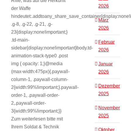
Rifle, was auf die Herkunft
2026
der Waffe
hindeutet:.addtoany_share_save_container{display:none!i
März
.g-8, .g-22, .g-21, .g-
2026
23{display:none!important;}
.td-main-
Februar
sidebar{display:none!important}body.td-
2026
animation-stack-type0 .post
img { opacity: 1;}@media
Januar
(max-width:475px){.paywall-
2026
column-1, .paywall-column-
Dezember
2{width:99%!important;}.paywall-
2025
order-1, .paywall-order-
2,.paywall-order-
November
3{width:99%!important;}}
2025
Zum weiterlesen bitte mit
Ihrem Soldat & Technik
Oktober