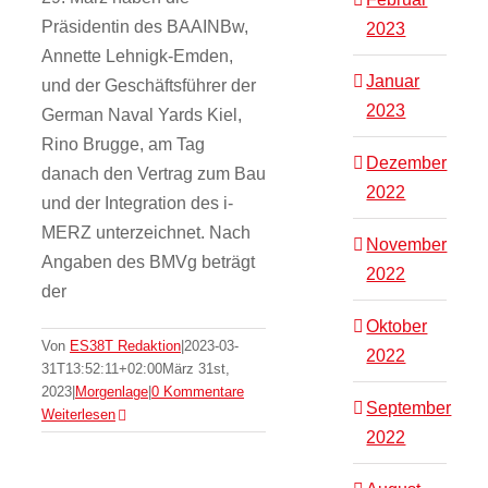
Präsidentin des BAAINBw,
2023
Annette Lehnigk-Emden,
Januar
und der Geschäftsführer der
2023
German Naval Yards Kiel,
Rino Brugge, am Tag
Dezember
danach den Vertrag zum Bau
2022
und der Integration des i-
MERZ unterzeichnet. Nach
November
Angaben des BMVg beträgt
2022
der
Oktober
Von
ES38T Redaktion
|
2023-03-
2022
31T13:52:11+02:00
März 31st,
2023
|
Morgenlage
|
0 Kommentare
September
Weiterlesen
2022