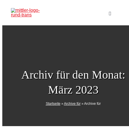
Zum
Inhalt
Toggle
Navigatio
springen
Home
Verlag
Produkte
Archiv für den Monat:
März 2023
Veranstal
Startseite
»
Archive für
»
Archive für
Mediadat
Abo