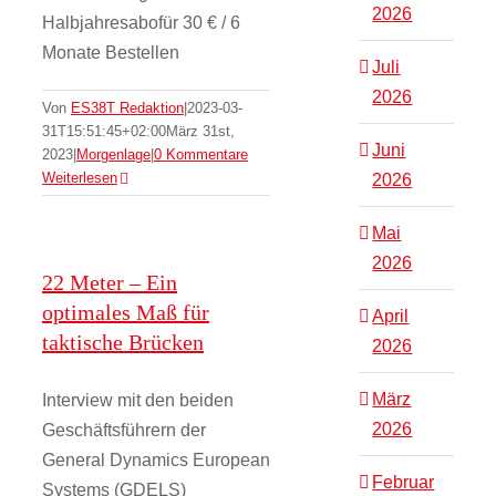
2026
Halbjahresabofür 30 € / 6
Monate Bestellen
Juli
2026
Von
ES38T Redaktion
|
2023-03-
31T15:51:45+02:00
März 31st,
Juni
2023
|
Morgenlage
|
0 Kommentare
Weiterlesen
2026
Mai
2026
22 Meter – Ein
optimales Maß für
April
taktische Brücken
2026
März
Interview mit den beiden
2026
Geschäftsführern der
General Dynamics European
Februar
Systems (GDELS)