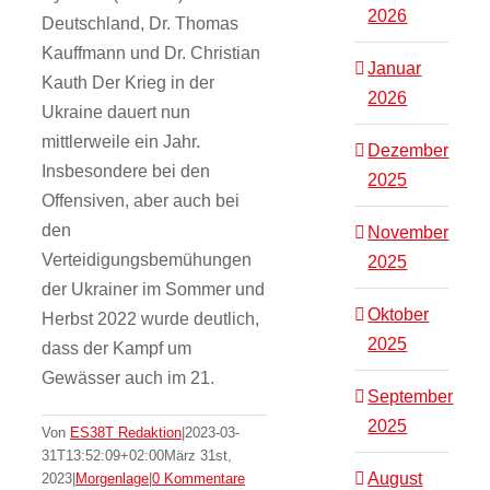
2026
Deutschland, Dr. Thomas
Kauffmann und Dr. Christian
Januar
Kauth Der Krieg in der
2026
Ukraine dauert nun
mittlerweile ein Jahr.
Dezember
Insbesondere bei den
2025
Offensiven, aber auch bei
den
November
Verteidigungsbemühungen
2025
der Ukrainer im Sommer und
Oktober
Herbst 2022 wurde deutlich,
2025
dass der Kampf um
Gewässer auch im 21.
September
2025
Von
ES38T Redaktion
|
2023-03-
31T13:52:09+02:00
März 31st,
August
2023
|
Morgenlage
|
0 Kommentare