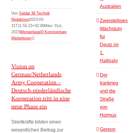
Australien
Von
Soldat 38 Technik
Redaktion
|
2023-03-
Zweistelliges
31T11:55:23+02:00
März 31st,
Wachstum
2023
|
Morgenlage
|
0 Kommentare
für
Weiterlesen
Deutz im
1.
Halbjahr
Vision on
German/Netherlands
Der
Army Cooperation –
Irankrieg
Deutsch-niederländische
und die
Kooperation tritt in eine
Straße
neue Phase ein
von
Hormus
Streitkräfte bilden einen
Gereon
wesentlichen Beitrag zur