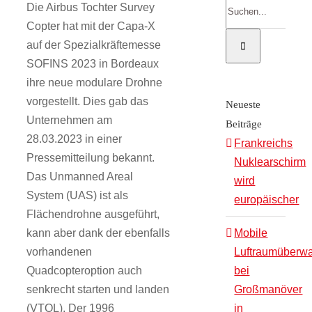
Suche
Die Airbus Tochter Survey
nach:
Copter hat mit der Capa-X
auf der Spezialkräftemesse
SOFINS 2023 in Bordeaux
ihre neue modulare Drohne
vorgestellt. Dies gab das
Neueste
Unternehmen am
Beiträge
28.03.2023 in einer
Frankreichs
Pressemitteilung bekannt.
Nuklearschirm
Das Unmanned Areal
wird
System (UAS) ist als
europäischer
Flächendrohne ausgeführt,
kann aber dank der ebenfalls
Mobile
vorhandenen
Luftraumüberw
Quadcopteroption auch
bei
senkrecht starten und landen
Großmanöver
(VTOL). Der 1996
in