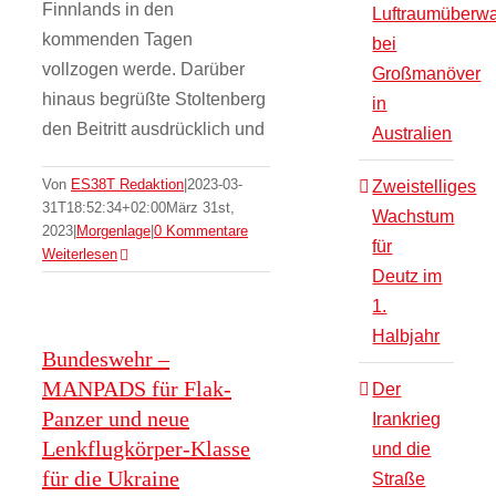
Finnlands in den
Luftraumüberw
kommenden Tagen
bei
vollzogen werde. Darüber
Großmanöver
hinaus begrüßte Stoltenberg
in
den Beitritt ausdrücklich und
Australien
Von
ES38T Redaktion
|
2023-03-
Zweistelliges
31T18:52:34+02:00
März 31st,
Wachstum
2023
|
Morgenlage
|
0 Kommentare
für
Weiterlesen
Deutz im
1.
Halbjahr
Bundeswehr –
MANPADS für Flak-
Der
Panzer und neue
Irankrieg
Lenkflugkörper-Klasse
und die
für die Ukraine
Straße