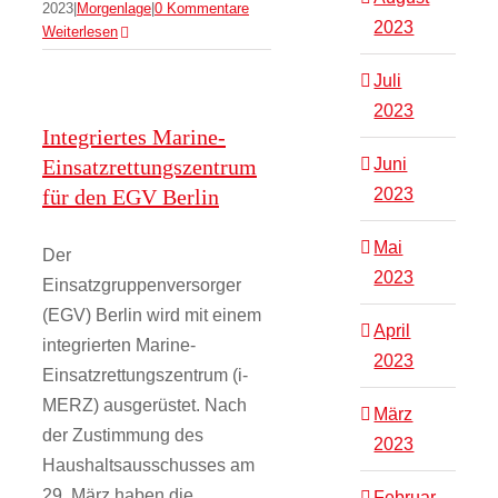
2023
|
Morgenlage
|
0 Kommentare
2023
Weiterlesen
Juli
2023
Integriertes Marine-
Einsatzrettungszentrum
Juni
für den EGV Berlin
2023
Mai
Der
2023
Einsatzgruppenversorger
(EGV) Berlin wird mit einem
April
integrierten Marine-
2023
Einsatzrettungszentrum (i-
MERZ) ausgerüstet. Nach
März
der Zustimmung des
2023
Haushaltsausschusses am
29. März haben die
Februar