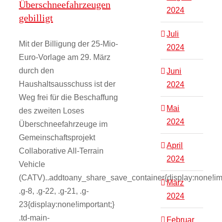
Überschneefahrzeugen
2024
gebilligt
Juli
Mit der Billigung der 25-Mio-
2024
Euro-Vorlage am 29. März
durch den
Juni
Haushaltsausschuss ist der
2024
Weg frei für die Beschaffung
Mai
des zweiten Loses
2024
Überschneefahrzeuge im
Gemeinschaftsprojekt
April
Collaborative All-Terrain
2024
Vehicle
(CATV)..addtoany_share_save_container{display:none!imp
März
.g-8, .g-22, .g-21, .g-
2024
23{display:none!important;}
.td-main-
Februar