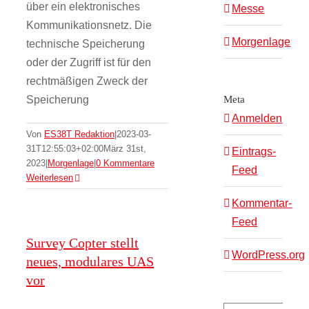
über ein elektronisches
Messe
Kommunikationsnetz. Die
Morgenlage
technische Speicherung
oder der Zugriff ist für den
rechtmäßigen Zweck der
Speicherung
Meta
Anmelden
Von
ES38T Redaktion
|
2023-03-
31T12:55:03+02:00
März 31st,
Eintrags-
2023
|
Morgenlage
|
0 Kommentare
Feed
Weiterlesen
Kommentar-
Feed
Survey Copter stellt
WordPress.org
neues, modulares UAS
vor