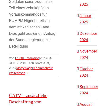
Soldaten seien zudem als
2025
Teil eines zehnköpfigen
Vorauskommandos für
Januar
EUMPM Niger bereits in
2025
dem afrikanischen Land.
Dies geht aus einem Antrag
Dezember
der Bundesregierung zur
2024
Beteiligung
November
2024
Von
ES38T Redaktion
|
2023-03-
31T13:52:10+02:00
März 31st,
2023
|
Morgenlage
|
0 Kommentare
Oktober
Weiterlesen
2024
September
2024
CATV – zusätzliche
Beschaffung von
August