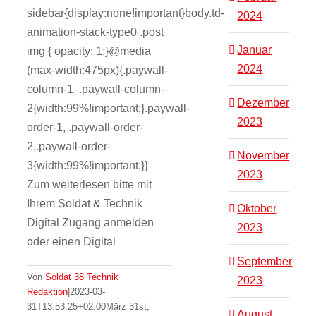
sidebar{display:none!important}body.td-
2024
animation-stack-type0 .post
Januar
img { opacity: 1;}@media
2024
(max-width:475px){.paywall-
column-1, .paywall-column-
Dezember
2{width:99%!important;}.paywall-
2023
order-1, .paywall-order-
2,.paywall-order-
November
3{width:99%!important;}}
2023
Zum weiterlesen bitte mit
Ihrem Soldat & Technik
Oktober
Digital Zugang anmelden
2023
oder einen Digital
September
Von
Soldat 38 Technik
2023
Redaktion
|
2023-03-
31T13:53:25+02:00
März 31st,
August