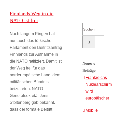
Kontakt
Finnlands Weg in die
NATO ist frei
Suche
Onlinesh
nach:
Nach langem Ringen hat
nun auch das türkische
Parlament den Beitrittsantrag
Finnlands zur Aufnahme in
die NATO ratifiziert. Damit ist
Neueste
der Weg frei für das
Beiträge
nordeuropäische Land, dem
Frankreichs
militärischen Bündnis
Nuklearschirm
beizutreten. NATO-
wird
Generalsekretär Jens
europäischer
Stoltenberg gab bekannt,
dass der formale Beitritt
Mobile