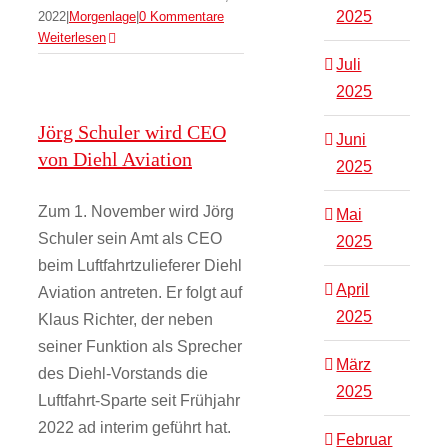
2025
2022
|
Morgenlage
|
0 Kommentare
Weiterlesen
Juli
2025
Jörg Schuler wird CEO
Juni
von Diehl Aviation
2025
Zum 1. November wird Jörg
Mai
Schuler sein Amt als CEO
2025
beim Luftfahrtzulieferer Diehl
April
Aviation antreten. Er folgt auf
2025
Klaus Richter, der neben
seiner Funktion als Sprecher
März
des Diehl-Vorstands die
2025
Luftfahrt-Sparte seit Frühjahr
2022 ad interim geführt hat.
Februar