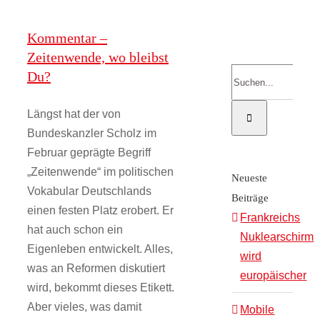
Kontakt
Kommentar –
Zeitenwende, wo bleibst
Suche
Du?
Onlinesh
nach:
Längst hat der von
Bundeskanzler Scholz im
Februar geprägte Begriff
„Zeitenwende“ im politischen
Neueste
Vokabular Deutschlands
Beiträge
einen festen Platz erobert. Er
Frankreichs
hat auch schon ein
Nuklearschirm
Eigenleben entwickelt. Alles,
wird
was an Reformen diskutiert
europäischer
wird, bekommt dieses Etikett.
Aber vieles, was damit
Mobile