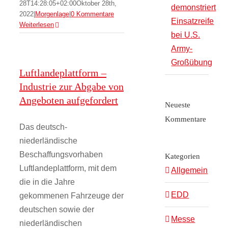
28T14:28:05+02:00
Oktober 28th,
demonstriert
2022
|
Morgenlage
|
0 Kommentare
Einsatzreife
Weiterlesen
bei U.S.
Army-
Großübung
Luftlandeplattform –
Industrie zur Abgabe von
Angeboten aufgefordert
Neueste
Kommentare
Das deutsch-
niederländische
Beschaffungsvorhaben
Kategorien
Luftlandeplattform, mit dem
Allgemein
die in die Jahre
EDD
gekommenen Fahrzeuge der
deutschen sowie der
Messe
niederländischen