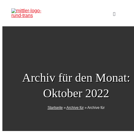
Zum
Inhalt
Toggle
Navigatio
springen
Home
Verlag
Produkte
Archiv für den Monat:
Oktober 2022
Veranstal
Startseite
»
Archive für
»
Archive für
Mediadat
Abo