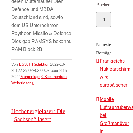
Suche
deren Mutterhäuser Diehl
nach:
Defence und MBDA
Deutschland sind, sowie
dem US Unternehmen
Raytheon Missile & Defence.
Dies gab RAMSYS bekannt.
Neueste
RAM Block 2B
Beiträge
Frankreichs
Von
ES38T Redaktion
|
2022-10-
Nuklearschirm
28T22:29:02+02:00
Oktober 28th,
2022
|
Morgenlage
|
0 Kommentare
wird
Weiterlesen
europäischer
Mobile
Luftraumüberw
Hochenergielaser: Die
bei
„Sachsen“ lasert
Großmanöver
in