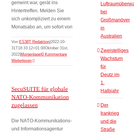
gemeint war, gerät ins
Luftraumüberw
Hintertreffen. Melden Sie
bei
sich unkompliziert zu einem
Großmanöver
Monatsabo an, um sofort von
in
Australien
Von
ES38T Redaktion
|
2022-10-
31T18:33:12+01:00
Oktober 31st,
Zweistelliges
2022
|
Morgenlage
|
0 Kommentare
Wachstum
Weiterlesen
für
Deutz im
1.
SecuSUITE für globale
Halbjahr
NATO-Kommunikation
zugelassen
Der
Irankrieg
Die NATO-Kommunikations-
und die
und Informationsagentur
Straße