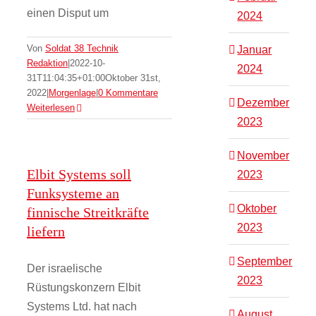
einen Disput um
2024
Von
Soldat 38 Technik
Januar
Redaktion
|
2022-10-
2024
31T11:04:35+01:00
Oktober 31st,
2022
|
Morgenlage
|
0 Kommentare
Dezember
Weiterlesen
2023
November
Elbit Systems soll
2023
Funksysteme an
Oktober
finnische Streitkräfte
2023
liefern
September
Der israelische
2023
Rüstungskonzern Elbit
Systems Ltd. hat nach
August