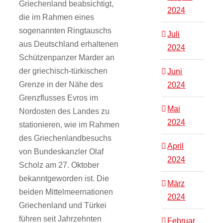
Griechenland beabsichtigt,
2024
die im Rahmen eines
sogenannten Ringtauschs
Juli
aus Deutschland erhaltenen
2024
Schützenpanzer Marder an
der griechisch-türkischen
Juni
Grenze in der Nähe des
2024
Grenzflusses Evros im
Mai
Nordosten des Landes zu
2024
stationieren, wie im Rahmen
des Griechenlandbesuchs
April
von Bundeskanzler Olaf
2024
Scholz am 27. Oktober
bekanntgeworden ist. Die
März
beiden Mittelmeernationen
2024
Griechenland und Türkei
führen seit Jahrzehnten
Februar