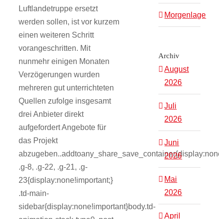
Luftlandetruppe ersetzt
Morgenlage
werden sollen, ist vor kurzem
einen weiteren Schritt
vorangeschritten. Mit
Archiv
nunmehr einigen Monaten
August
Verzögerungen wurden
2026
mehreren gut unterrichteten
Quellen zufolge insgesamt
Juli
drei Anbieter direkt
2026
aufgefordert Angebote für
das Projekt
Juni
abzugeben..addtoany_share_save_container{display:none
2026
.g-8, .g-22, .g-21, .g-
Mai
23{display:none!important;}
2026
.td-main-
sidebar{display:none!important}body.td-
April