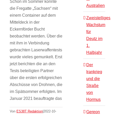
Schon im Sommer konnte
Australien
die Fregatte „Sachsen“ mit
einem Container auf dem
Zweistelliges
Mitteldeck in der
Wachstum
Eckernförder Bucht
für
beobachtet werden. Über die
Deutz im
mit ihm in Verbindung
1.
gebrachten Laserwaffentests
Halbjahr
wurde vieles gemunkelt. Erst
jetzt berichten die an den
Der
Tests beteiligten Partner
Irankrieg
über die ersten erfolgreichen
und die
Abschüsse von Drohnen, die
Straße
im Spätsommer erfolgten. Im
von
Januar 2021 beauftragte das
Hormus
Von
ES38T Redaktion
|
2022-10-
Gereon