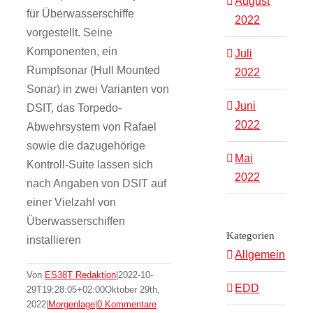
August
für Überwasserschiffe
2022
vorgestellt. Seine
Komponenten, ein
Juli
Rumpfsonar (Hull Mounted
2022
Sonar) in zwei Varianten von
Juni
DSIT, das Torpedo-
2022
Abwehrsystem von Rafael
sowie die dazugehörige
Mai
Kontroll-Suite lassen sich
2022
nach Angaben von DSIT auf
einer Vielzahl von
Überwasserschiffen
Kategorien
installieren
Allgemein
Von
ES38T Redaktion
|
2022-10-
EDD
29T19:28:05+02:00
Oktober 29th,
2022
|
Morgenlage
|
0 Kommentare