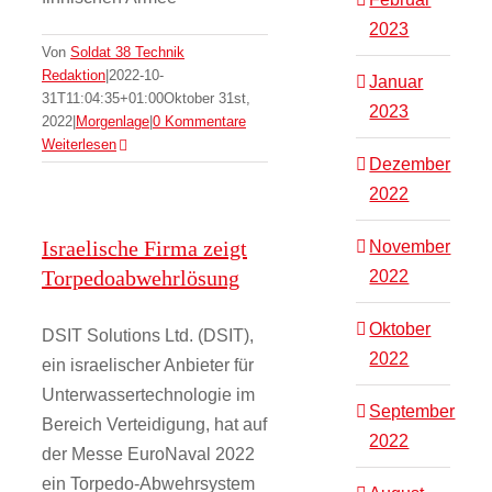
2023
Von
Soldat 38 Technik
Redaktion
|
2022-10-
Januar
31T11:04:35+01:00
Oktober 31st,
2023
2022
|
Morgenlage
|
0 Kommentare
Weiterlesen
Dezember
2022
Israelische Firma zeigt
November
Torpedoabwehrlösung
2022
Oktober
DSIT Solutions Ltd. (DSIT),
2022
ein israelischer Anbieter für
Unterwassertechnologie im
September
Bereich Verteidigung, hat auf
2022
der Messe EuroNaval 2022
ein Torpedo-Abwehrsystem