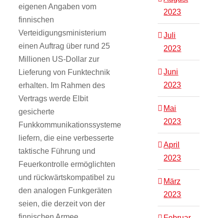
eigenen Angaben vom
2023
finnischen
Verteidigungsministerium
Juli
einen Auftrag über rund 25
2023
Millionen US-Dollar zur
Juni
Lieferung von Funktechnik
2023
erhalten. Im Rahmen des
Vertrags werde Elbit
Mai
gesicherte
2023
Funkkommunikationssysteme
liefern, die eine verbesserte
April
taktische Führung und
2023
Feuerkontrolle ermöglichten
und rückwärtskompatibel zu
März
den analogen Funkgeräten
2023
seien, die derzeit von der
finnischen Armee
Februar